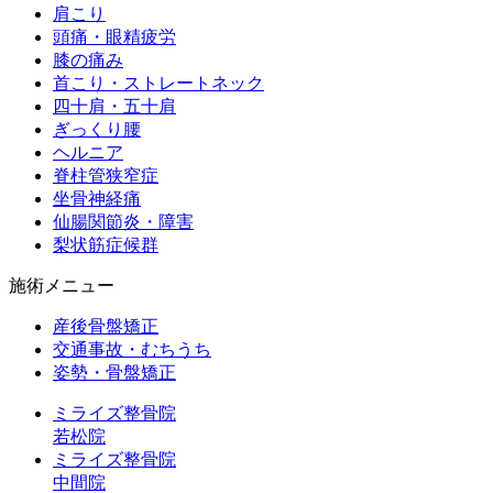
肩こり
頭痛・眼精疲労
膝の痛み
首こり・ストレートネック
四十肩・五十肩
ぎっくり腰
ヘルニア
脊柱管狭窄症
坐骨神経痛
仙腸関節炎・障害
梨状筋症候群
施術メニュー
産後骨盤矯正
交通事故・むちうち
姿勢・骨盤矯正
ミライズ整骨院
若松院
ミライズ整骨院
中間院