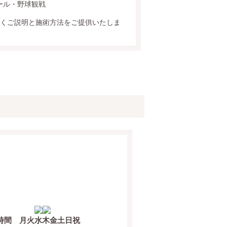
ール・野球観戦
くご説明と施術方法をご提供いたしま
時間
月
火
水
木
金
土
日
祝