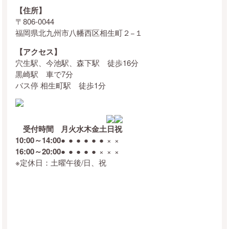
【住所】
〒806-0044
福岡県北九州市八幡西区相生町２−１
【アクセス】
穴生駅、今池駅、森下駅 徒歩16分
黒崎駅 車で7分
バス停 相生町駅 徒歩1分
受付時間
月
火
水
木
金
土
日
祝
10:00～14:00
●
●
●
●
●
●
×
×
16:00～20:00
●
●
●
●
●
×
×
×
※定休日：土曜午後/日、祝