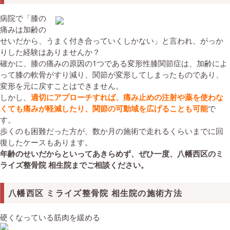
病院で「膝の
痛みは加齢の
せいだから、うまく付き合っていくしかない」と言われ、がっか
りした経験はありませんか？
確かに、膝の痛みの原因の1つである変形性膝関節症は、加齢によ
って膝の軟骨がすり減り、関節が変形してしまったものであり、
変形を元に戻すことはできません。
しかし、
適切にアプローチすれば、痛み止めの注射や薬を使わな
くても痛みが軽減したり、関節の可動域を広げることも可能
で
す。
歩くのも困難だった方が、数か月の施術で走れるくらいまでに回
復したケースもあります。
年齢のせいだからといってあきらめず、ぜひ一度、八幡西区のミ
ライズ整骨院 相生院までご相談ください。
八幡西区 ミライズ整骨院 相生院の施術方法
硬くなっている筋肉を緩める