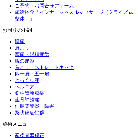
ご予約・お問合せフォーム
施術紹介「インナーマッスルマッサージ（ミライズ式
整体）」
お困りの不調
腰痛
肩こり
頭痛・眼精疲労
膝の痛み
首こり・ストレートネック
四十肩・五十肩
ぎっくり腰
ヘルニア
脊柱管狭窄症
坐骨神経痛
仙腸関節炎・障害
梨状筋症候群
施術メニュー
産後骨盤矯正