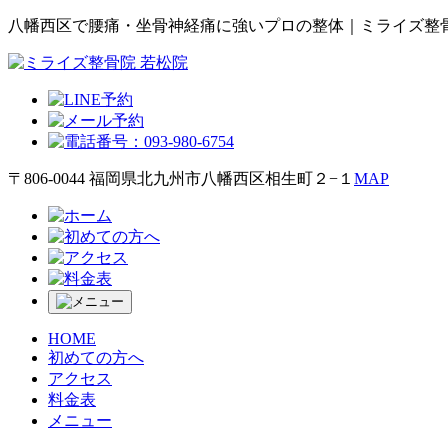
八幡西区で腰痛・坐骨神経痛に強いプロの整体｜ミライズ整骨
〒806-0044 福岡県北九州市八幡西区相生町２−１
MAP
HOME
初めての方へ
アクセス
料金表
メニュー