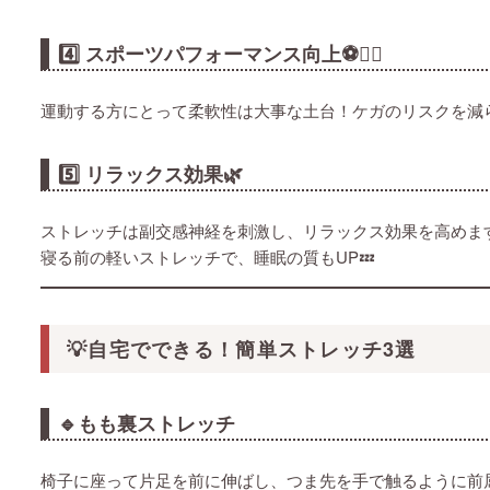
4️⃣ スポーツパフォーマンス向上⚽🏃‍♀️
運動する方にとって柔軟性は大事な土台！ケガのリスクを減
5️⃣ リラックス効果🌿
ストレッチは副交感神経を刺激し、リラックス効果を高めま
寝る前の軽いストレッチで、睡眠の質もUP💤
💡自宅でできる！簡単ストレッチ3選
🔹もも裏ストレッチ
椅子に座って片足を前に伸ばし、つま先を手で触るように前