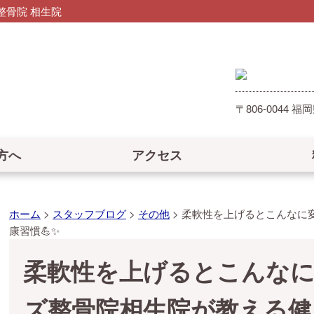
骨院 相生院
〒806-0044
方へ
アクセス
ホーム
>
スタッフブログ
>
その他
>
柔軟性を上げるとこんなに
康習慣💪✨
柔軟性を上げるとこんな
ズ整骨院相生院が教える健