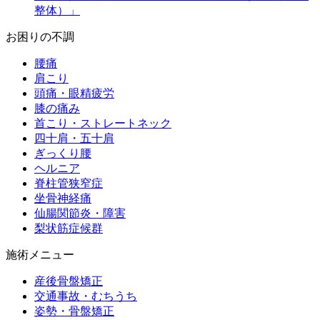
整体）」
お困りの不調
腰痛
肩こり
頭痛・眼精疲労
膝の痛み
首こり・ストレートネック
四十肩・五十肩
ぎっくり腰
ヘルニア
脊柱管狭窄症
坐骨神経痛
仙腸関節炎・障害
梨状筋症候群
施術メニュー
産後骨盤矯正
交通事故・むちうち
姿勢・骨盤矯正