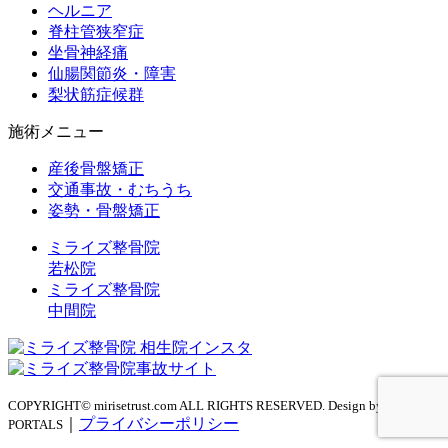
ヘルニア
脊柱管狭窄症
坐骨神経痛
仙腸関節炎・障害
梨状筋症候群
施術メニュー
産後骨盤矯正
交通事故・むちうち
姿勢・骨盤矯正
ミライズ整骨院
若松院
ミライズ整骨院
中間院
COPYRIGHT© mirisetrust.com ALL RIGHTS RESERVED. Design by
｜
プライバシーポリシー
PORTALS