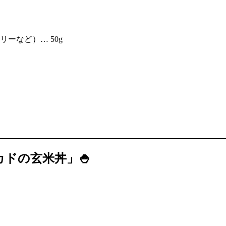
ーなど）… 50g
カドの玄米丼」🍚