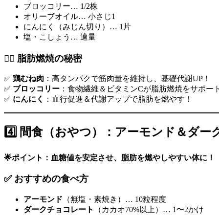
ブロッコリー… 1/2株
オリーブオイル… 小さじ1
にんにく（みじん切り）… 1片
塩・こしょう… 適量
🏃‍♂️ 脂肪燃焼の秘密
✅
鶏むね肉
：高タンパクで筋肉量を維持し、基礎代謝UP！
✅
ブロッコリー
：食物繊維＆ビタミンCが脂肪燃焼をサポー
✅
にんにく
：血行促進＆代謝アップで脂肪を燃やす！
4️⃣ 間食（おやつ）：アーモンド＆ダー
🌟ポイント：血糖値を安定させ、脂肪を燃やしやすい体に！
✅ おすすめの食べ方
アーモンド
（無塩・素焼き）… 10粒程度
ダークチョコレート
（カカオ70%以上）… 1〜2かけ