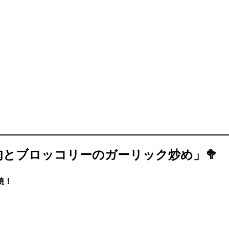
ね肉とブロッコリーのガーリック炒め」🥦
焼！