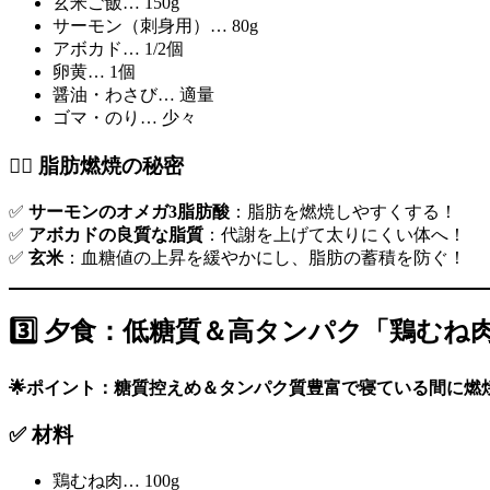
玄米ご飯… 150g
サーモン（刺身用）… 80g
アボカド… 1/2個
卵黄… 1個
醤油・わさび… 適量
ゴマ・のり… 少々
🏃‍♂️ 脂肪燃焼の秘密
✅
サーモンのオメガ3脂肪酸
：脂肪を燃焼しやすくする！
✅
アボカドの良質な脂質
：代謝を上げて太りにくい体へ！
✅
玄米
：血糖値の上昇を緩やかにし、脂肪の蓄積を防ぐ！
3️⃣ 夕食：低糖質＆高タンパク「鶏む
🌟ポイント：糖質控えめ＆タンパク質豊富で寝ている間に燃
✅ 材料
鶏むね肉… 100g