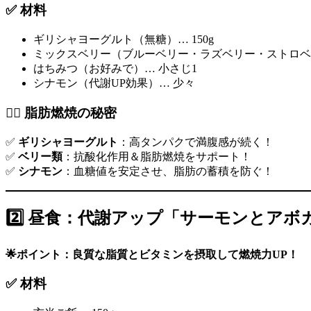
✅ 材料
ギリシャヨーグルト（無糖）… 150g
ミックスベリー（ブルーベリー・ラズベリー・ストロベリ
はちみつ（お好みで）… 小さじ1
シナモン（代謝UP効果）… 少々
🏃‍♂️ 脂肪燃焼の秘密
✅
ギリシャヨーグルト
：高タンパクで満腹感が続く！
✅
ベリー類
：抗酸化作用＆脂肪燃焼をサポート！
✅
シナモン
：血糖値を安定させ、脂肪の蓄積を防ぐ！
2️⃣ 昼食：代謝アップ「サーモンとアボ
🌟ポイント：良質な脂質とビタミンを摂取して燃焼力UP！
✅ 材料