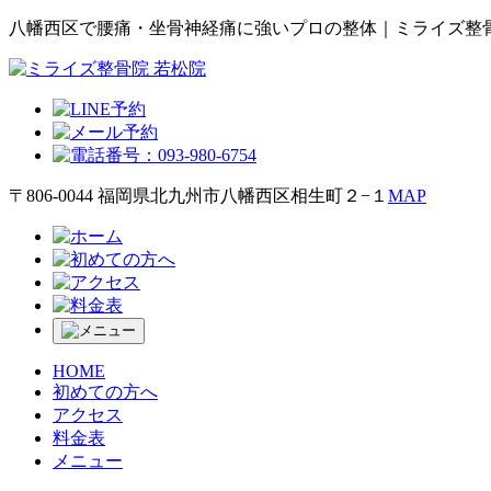
八幡西区で腰痛・坐骨神経痛に強いプロの整体｜ミライズ整骨
〒806-0044 福岡県北九州市八幡西区相生町２−１
MAP
HOME
初めての方へ
アクセス
料金表
メニュー