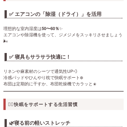
✅ エアコンの「除湿（ドライ）」を活用
理想的な室内湿度は
50〜60％
✨
エアコンや除湿機を使って、ジメジメをスッキリさせましょう
🌬️
✅ 寝具もサラサラ快適に！
リネンや麻素材のシーツで通気性UP💨
冷感パッドやひんやり枕で快眠サポート❄️
布団は定期的に干すか、布団乾燥機でカラッと☀️
🧘‍♀️快眠をサポートする生活習慣
🌿寝る前の軽いストレッチ