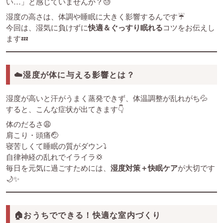
い…」と感じていませんか？😓
湿度の高さは、体調や睡眠に大きく影響するんです☔
今回は、湿気に負けずに
快適＆ぐっすり眠れる
コツをお伝えし
ます💤
☁️湿度が体に与える影響とは？
湿度が高いと汗がうまく蒸発できず、体温調整が乱れがち💦
すると、こんな症状が出てきます👇
体のだるさ😩
肩こり・頭痛🤕
寝苦しくて睡眠の質がダウン⤵️
自律神経の乱れでイライラ💢
毎日を元気に過ごすためには、
湿度対策＋快眠ケア
が大切です
🌙✨
🏠おうちでできる！快適な室内づくり