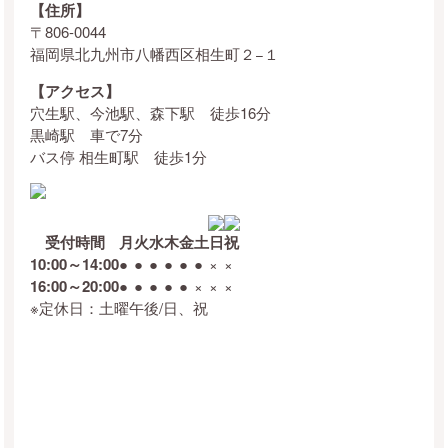
【住所】
〒806-0044
福岡県北九州市八幡西区相生町２−１
【アクセス】
穴生駅、今池駅、森下駅 徒歩16分
黒崎駅 車で7分
バス停 相生町駅 徒歩1分
受付時間
月
火
水
木
金
土
日
祝
10:00～14:00
●
●
●
●
●
●
×
×
16:00～20:00
●
●
●
●
●
×
×
×
※定休日：土曜午後/日、祝