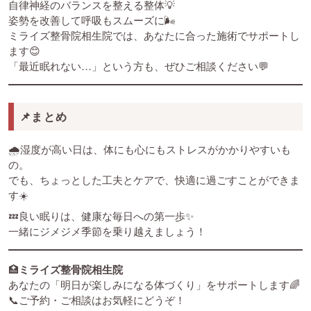
自律神経のバランスを整える整体💡
姿勢を改善して呼吸もスムーズに🌬️
ミライズ整骨院相生院では、あなたに合った施術でサポートし
ます😊
「最近眠れない…」という方も、ぜひご相談ください💬
📌まとめ
🌧️湿度が高い日は、体にも心にもストレスがかかりやすいも
の。
でも、ちょっとした工夫とケアで、快適に過ごすことができま
す☀️
💤良い眠りは、健康な毎日への第一歩✨
一緒にジメジメ季節を乗り越えましょう！
🏥
ミライズ整骨院相生院
あなたの「明日が楽しみになる体づくり」をサポートします🌈
📞ご予約・ご相談はお気軽にどうぞ！