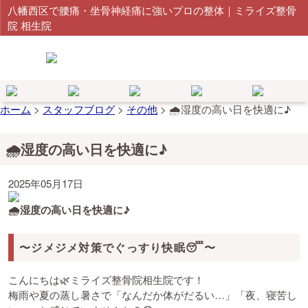
八幡西区で腰痛・坐骨神経痛に強いプロの整体｜ミライズ整骨
院 相生院
ホーム
>
スタッフブログ
>
その他
>
🌧️湿度の高い日を快適に♪
🌧️湿度の高い日を快適に♪
2025年05月17日
🌧️湿度の高い日を快適に♪
〜ジメジメ対策でぐっすり快眠😴〜
こんにちは🌿ミライズ整骨院相生院です！
梅雨や夏の蒸し暑さで「なんだか体がだるい…」「夜、寝苦し