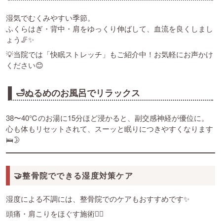
湿気でむくみやすい季節。
ふくらはぎ・背中・肩をゆっくり伸ばして、血流を良くしまし
ょう🦵✨
💡当院では「快眠ストレッチ」もご紹介中！お気軽にお声かけ
ください😊
🛁ぬるめのお風呂でリラックス
38〜40℃のお湯に15分ほど浸かると、副交感神経が優位に。
心も体もリセットされて、スーッと眠りにつきやすくなります
🛌🌛
🤝整骨院でできる湿度対策ケア
湿度による不調には、整骨院でのケアもおすすめです✨
頭痛・肩こりをほぐす施術💆‍♂️