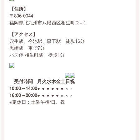
【住所】
〒806-0044
福岡県北九州市八幡西区相生町２−１
【アクセス】
穴生駅、今池駅、森下駅 徒歩16分
黒崎駅 車で7分
バス停 相生町駅 徒歩1分
受付時間
月
火
水
木
金
土
日
祝
10:00～14:00
●
●
●
●
●
●
×
×
16:00～20:00
●
●
●
●
●
×
×
×
※定休日：土曜午後/日、祝