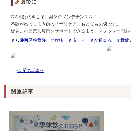
最後に
GW明けの今こそ、身体のメンテナンスを！
不調が出てしまう前の「予防ケア」もとても大切です。
皆さまの元気な毎日をサポートできるよう、スタッフ一同お
＃八幡西区整骨院
＃腰痛
＃肩こり
＃交通事故
＃骨盤
≪ 前の記事へ
関連記事