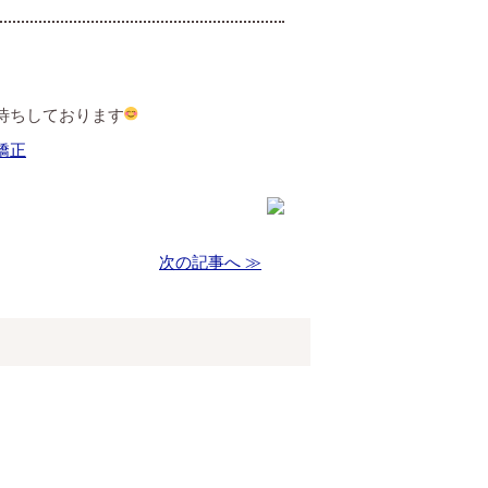
待ちしております
矯正
次の記事へ ≫