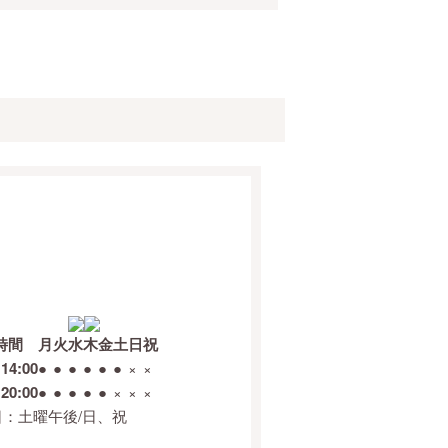
時間
月
火
水
木
金
土
日
祝
14:00
●
●
●
●
●
●
×
×
20:00
●
●
●
●
●
×
×
×
日：土曜午後/日、祝