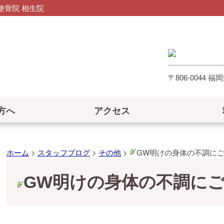
骨院 相生院
〒806-0044
方へ
アクセス
ホーム
>
スタッフブログ
>
その他
>
GW明けの身体の不調に
GW明けの身体の不調に