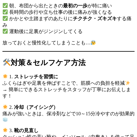
朝、布団から出たときの
最初の一歩
が特に痛い
長時間の歩行や立ち仕事の後に痛みが強くなる
かかとや土踏まずのあたりに
チクチク・ズキズキ
する痛
み
運動後に足裏がジンジンしてくる
放っておくと慢性化してしまうことも…
対策＆セルフケア方法
1.
ストレッチを習慣に
ふくらはぎや足裏を伸ばすことで、筋膜への負担を軽減
→ 簡単にできるストレッチをスタッフが丁寧にお伝えしま
す！
2.
冷却（アイシング）
痛みが強いときは、保冷剤などで10～15分冷やすのが効果的
3.
靴の見直し
クッション性の高い靴や、インソール（中敷き）を使って足