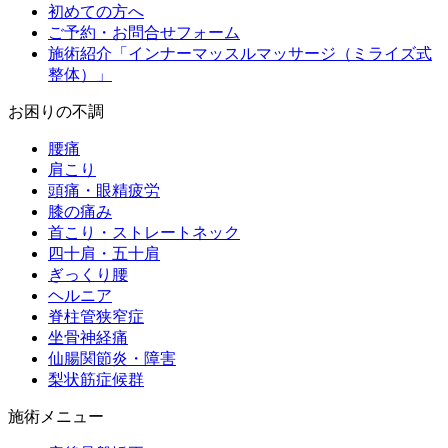
初めての方へ
ご予約・お問合せフォーム
施術紹介「インナーマッスルマッサージ（ミライズ式
整体）」
お困りの不調
腰痛
肩こり
頭痛・眼精疲労
膝の痛み
首こり・ストレートネック
四十肩・五十肩
ぎっくり腰
ヘルニア
脊柱管狭窄症
坐骨神経痛
仙腸関節炎・障害
梨状筋症候群
施術メニュー