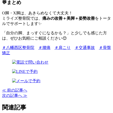
💬まとめ
O脚・X脚は、あきらめなくて大丈夫！
ミライズ整骨院では、
痛みの改善＋美脚＋姿勢改善
をトータ
ルでサポートします✨
「自分の脚、まっすぐになるかも？」と少しでも感じた方
は、ぜひお気軽にご相談ください😊
＃八幡西区整骨院
＃腰痛
＃肩こり
＃交通事故
＃骨盤
矯正
≪ 前の記事へ
次の記事へ ≫
関連記事