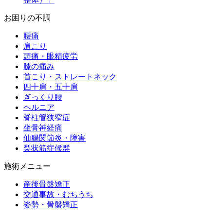
お困りの不調
腰痛
肩こり
頭痛・眼精疲労
膝の痛み
首こり・ストレートネック
四十肩・五十肩
ぎっくり腰
ヘルニア
脊柱管狭窄症
坐骨神経痛
仙腸関節炎・障害
梨状筋症候群
施術メニュー
産後骨盤矯正
交通事故・むちうち
姿勢・骨盤矯正