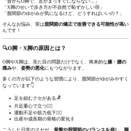
「昔からO脚で、足がまっすぐにならない…」
「X脚のせいで歩き方が不自然で恥ずかしい😢」
「股関節のゆがみが気になるけど、どうすればいいの？」
そんなお悩み、実は
股関節の矯正で改善できる可能性が高い
んです！
🔍O脚・X脚の原因とは？
O脚やX脚は、見た目の問題だけでなく、将来的な
膝・腰の
痛み
や、
姿勢の悪化
にもつながります。
多くの方が以下のような習慣により、股関節がゆがみやすく
なっています👇
足を組むクセがある🪑
片足重心で立つ🚶‍♀️
運動不足や筋力低下🏃‍♂️
出産や成長期の骨格の変化🍼
こうした日常のクセが、
骨盤や股関節のバランスを崩し、脚