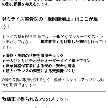
の形に影響を与える
のです。
🛠️ミライズ整骨院の「股関節矯正」はここが違
う！
ミライズ整骨院 相生院では、一般的なマッサージやストレ
ッチだけではなく、
「根本改善」を目指した施術
を行ってい
ます。
🔸
骨格・筋肉の状態を徹底チェック
🔸
一人ひとりに合わせたオーダーメイド矯正プラン
🔸
国家資格保有者による安心・安全な施術
🔸
筋力バランスの調整による美姿勢づくり
O脚やX脚の改善だけでなく、姿勢・スタイルアップにも効
果が期待できます✨
👣矯正で得られる5つのメリット