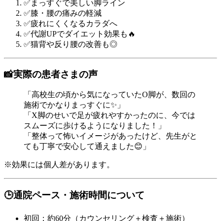
✅まっすぐで美しい脚ライン
✅膝・腰の痛みの軽減
✅疲れにくくなるカラダへ
✅代謝UPでダイエット効果も🔥
✅猫背や反り腰の改善も◎
📸実際の患者さまの声
「高校生の頃から気になっていたO脚が、数回の
施術でかなりまっすぐに✨」
「X脚のせいで足が疲れやすかったのに、今では
スムーズに歩けるようになりました！」
「整体って怖いイメージがあったけど、先生がと
ても丁寧で安心して通えました😊」
※効果には個人差があります。
🕒通院ペース・施術時間について
初回：約60分（カウンセリング＋検査＋施術）