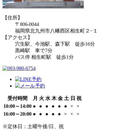
【住所】
〒806-0044
福岡県北九州市八幡西区相生町２−１
【アクセス】
穴生駅、今池駅、森下駅 徒歩16分
黒崎駅 車で7分
バス停 相生町駅 徒歩1分
受付時間
月
火
水
木
金
土
日
祝
10:00～14:00
●
●
●
●
●
●
×
×
16:00～20:00
●
●
●
●
●
×
×
×
※定休日：土曜午後/日、祝