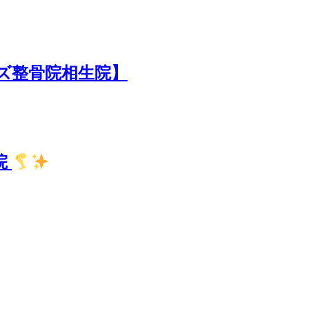
ズ整骨院相生院】
院