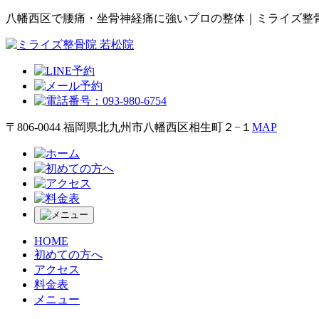
八幡西区で腰痛・坐骨神経痛に強いプロの整体｜ミライズ整骨
〒806-0044 福岡県北九州市八幡西区相生町２−１
MAP
HOME
初めての方へ
アクセス
料金表
メニュー