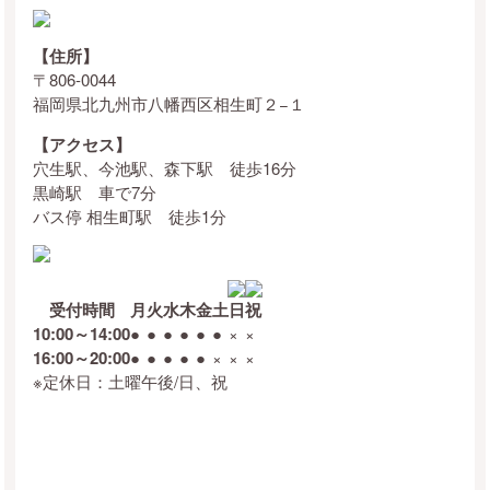
【住所】
〒806-0044
福岡県北九州市八幡西区相生町２−１
【アクセス】
穴生駅、今池駅、森下駅 徒歩16分
黒崎駅 車で7分
バス停 相生町駅 徒歩1分
受付時間
月
火
水
木
金
土
日
祝
10:00～14:00
●
●
●
●
●
●
×
×
16:00～20:00
●
●
●
●
●
×
×
×
※定休日：土曜午後/日、祝