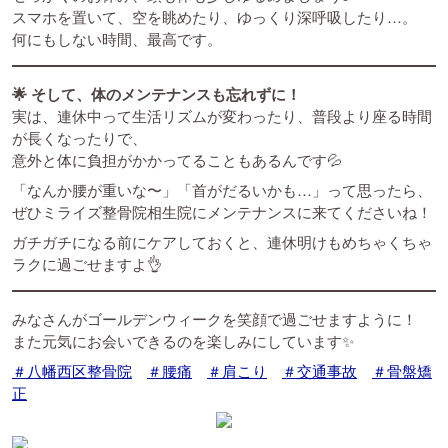
スマホを置いて、空を眺めたり、ゆっくり深呼吸したり…。
何にもしない時間、最高です。
🌟 そして、体のメンテナンスも忘れずに！
実は、連休中って生活リズムが変わったり、普段より座る時間
が長くなったりで、
意外と体に負担がかかってることもあるんです💦
「なんか腰が重いな〜」「首がだるいかも…」って思ったら、
ぜひミライズ整骨院相生院にメンテナンスに来てくださいね！
ガチガチになる前にケアしておくと、連休明けもめちゃくちゃ
ラクに過ごせますよ👌
みなさんがゴールデンウィークを笑顔で過ごせますように！
また元気にお会いできるのを楽しみにしています✨
＃八幡西区整骨院
＃腰痛
＃肩こり
＃交通事故
＃骨盤矯
正