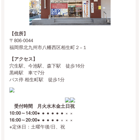
【住所】
〒806-0044
福岡県北九州市八幡西区相生町２−１
【アクセス】
穴生駅、今池駅、森下駅 徒歩16分
黒崎駅 車で7分
バス停 相生町駅 徒歩1分
受付時間
月
火
水
木
金
土
日
祝
10:00～14:00
●
●
●
●
●
●
×
×
16:00～20:00
●
●
●
●
●
×
×
×
※定休日：土曜午後/日、祝