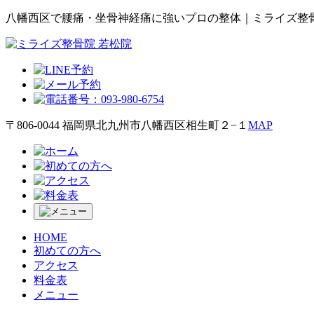
八幡西区で腰痛・坐骨神経痛に強いプロの整体｜ミライズ整骨
〒806-0044 福岡県北九州市八幡西区相生町２−１
MAP
HOME
初めての方へ
アクセス
料金表
メニュー