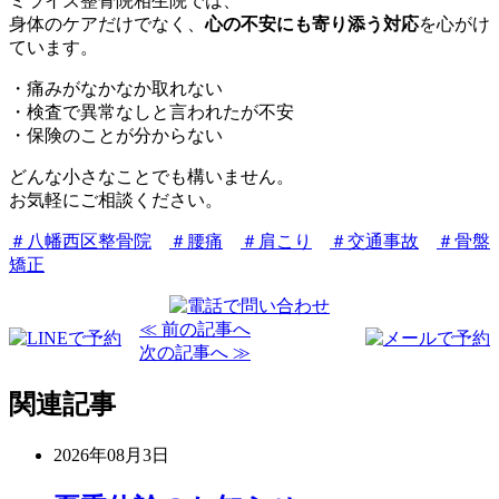
ミライズ整骨院相生院では、
身体のケアだけでなく、
心の不安にも寄り添う対応
を心がけ
ています。
・痛みがなかなか取れない
・検査で異常なしと言われたが不安
・保険のことが分からない
どんな小さなことでも構いません。
お気軽にご相談ください。
＃八幡西区整骨院
＃腰痛
＃肩こり
＃交通事故
＃骨盤
矯正
≪ 前の記事へ
次の記事へ ≫
関連記事
2026年08月3日