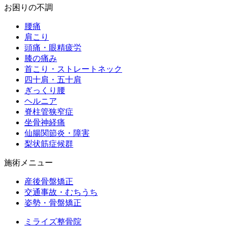
お困りの不調
腰痛
肩こり
頭痛・眼精疲労
膝の痛み
首こり・ストレートネック
四十肩・五十肩
ぎっくり腰
ヘルニア
脊柱管狭窄症
坐骨神経痛
仙腸関節炎・障害
梨状筋症候群
施術メニュー
産後骨盤矯正
交通事故・むちうち
姿勢・骨盤矯正
ミライズ整骨院