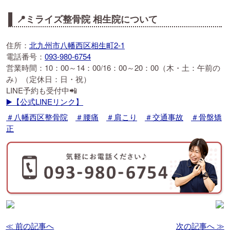
📍ミライズ整骨院 相生院について
住所：
北九州市八幡西区相生町2-1
電話番号：
093-980-6754
営業時間：10：00～14：00/16：00～20：00（木・土：午前の
み）（定休日：日・祝）
LINE予約も受付中📲
▶️【公式LINEリンク】
＃八幡西区整骨院
＃腰痛
＃肩こり
＃交通事故
＃骨盤矯
正
≪ 前の記事へ
次の記事へ ≫