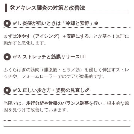
🛠アキレス腱炎の対策と改善法
✅1. 炎症が強いときは「冷却と安静」❄️
まずは
冷やす（アイシング）＋安静にする
ことが基本！無理に
動かすと悪化します。
✅2. ストレッチと筋膜リリース🧘‍♂️
ふくらはぎの筋肉（腓腹筋・ヒラメ筋）を優しく伸ばすストレ
ッチや、フォームローラーでのケアが効果的です。
✅3. 正しい歩き方・姿勢の見直し📏
当院では、
歩行分析や骨盤のバランス調整
を行い、根本的な原
因を見つけて改善していきます。